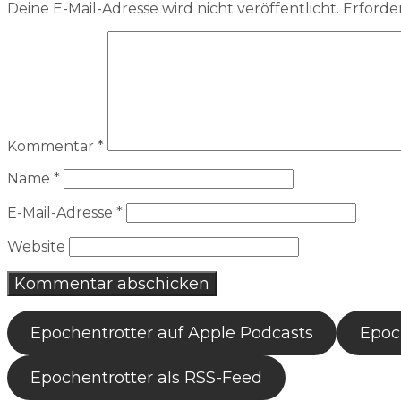
Deine E-Mail-Adresse wird nicht veröffentlicht.
Erforder
Kommentar
*
Name
*
E-Mail-Adresse
*
Website
Epochentrotter auf Apple Podcasts
Epoch
Epochentrotter als RSS-Feed