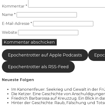
Kommentar
*
Name
*
E-Mail-Adresse
*
Website
Epochentrotter auf Apple Podcasts
Epoch
Epochentrotter als RSS-Feed
Neueste Folgen
Im Kanonenfeuer. Seekrieg und Gewalt in der Fr
Die Ketzer. Eine Geschichte von Anschuldigung
Friedrich Barbarossa auf Kreuzzug. Ein Blick in da
Hinter der Geschichte: Raub, Fälschung und Tots