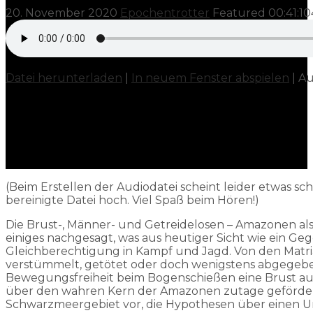
20. November 2020
Epochentrotter
Featured
00:41:10
Datei herunterladen
|
In neuem Fenster abspielen
|
Au
(Beim Erstellen der Audiodatei scheint leider etwas s
bereinigte Datei hoch. Viel Spaß beim Hören!)
Die Brust-, Männer- und Getreidelosen – Amazonen als
einiges nachgesagt, was aus heutiger Sicht wie ein G
Gleichberechtigung in Kampf und Jagd. Von den Matria
verstümmelt, getötet oder doch wenigstens abgegeben 
Bewegungsfreiheit beim Bogenschießen eine Brust aus
über den wahren Kern der Amazonen zutage geförder
Schwarzmeergebiet vor, die Hypothesen über einen Ur