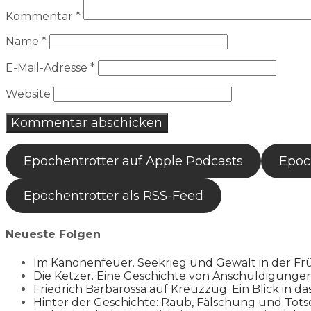
Kommentar
*
Name
*
E-Mail-Adresse
*
Website
Epochentrotter auf Apple Podcasts
Epoch
Epochentrotter als RSS-Feed
Neueste Folgen
Im Kanonenfeuer. Seekrieg und Gewalt in der Fr
Die Ketzer. Eine Geschichte von Anschuldigung
Friedrich Barbarossa auf Kreuzzug. Ein Blick in da
Hinter der Geschichte: Raub, Fälschung und Tots