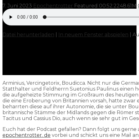
7. Juni 2023
Epochentrotter
Featured
00:52:22
48.61M
Datei herunterladen
|
In neuem Fenster abspielen
|
Au
Arminius, Vercingetorix, Boudicca. Nicht nur die Ger
Statthalter und Feldherrn Suetonius Paulinus einen he
die aufgeheizte Stimmung im Großraum des heutigen L
die eine Eroberung von Britannien vorsah, hatte zw
beharrten diese auf ihrer Autonomie, die sie unter Bo
britannische Stämme der Midlands gegen die Römer ste
Tacitus und Cassius Dio, auch wenn sie sehr gut im Gesc
Euch hat der Podcast gefallen? Dann folgt uns gerne
⁠⁠⁠⁠epochentrotter. de⁠⁠⁠⁠
vorbei und schickt uns eine Mail a