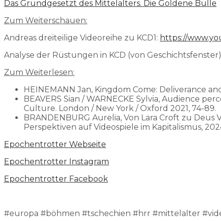
Das Grundgesetzt des Mittelalters. Die Goldene Bulle
Zum Weiterschauen:
Andreas dreiteilige Videoreihe zu KCD1:
https://www.y
Analyse der Rüstungen in KCD (von Geschichtsfenster)
Zum Weiterlesen:
HEINEMANN Jan, Kingdom Come: Deliverance and the
BEAVERS Sian / WARNECKE Sylvia, Audience percep
Culture. London / New York / Oxford 2021, 74-89.
BRANDENBURG Aurelia, Von Lara Croft zu Deus Vult.
Perspektiven auf Videospiele im Kapitalismus, 202
⁠⁠⁠Epochentrotter Webseite⁠⁠⁠⁠⁠⁠⁠⁠⁠⁠⁠⁠⁠⁠⁠⁠⁠⁠⁠⁠
⁠⁠⁠⁠⁠⁠⁠⁠⁠⁠⁠⁠⁠⁠⁠⁠⁠⁠⁠⁠Epochentrotter Instagram⁠⁠⁠⁠⁠⁠⁠⁠⁠⁠⁠⁠⁠⁠⁠⁠⁠⁠⁠⁠
⁠⁠⁠⁠⁠⁠⁠⁠⁠⁠⁠⁠⁠⁠⁠⁠⁠⁠⁠⁠Epochentrotter Facebook⁠⁠⁠⁠⁠⁠⁠⁠⁠⁠⁠⁠⁠⁠⁠
#europa #böhmen #tschechien #hrr #mittelalter #vid