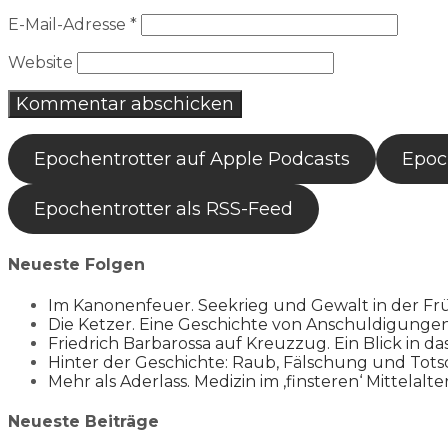
E-Mail-Adresse
*
Website
Epochentrotter auf Apple Podcasts
Epoch
Epochentrotter als RSS-Feed
Neueste Folgen
Im Kanonenfeuer. Seekrieg und Gewalt in der Fr
Die Ketzer. Eine Geschichte von Anschuldigung
Friedrich Barbarossa auf Kreuzzug. Ein Blick in da
Hinter der Geschichte: Raub, Fälschung und Tots
Mehr als Aderlass. Medizin im ‚finsteren‘ Mittelalte
Neueste Beiträge