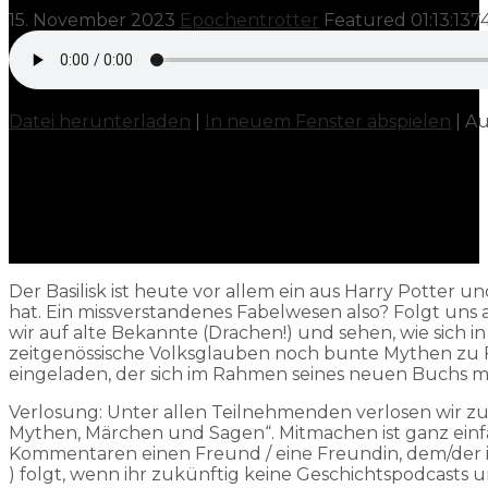
15. November 2023
Epochentrotter
Featured
01:13:13
7
Datei herunterladen
|
In neuem Fenster abspielen
|
Au
Der Basilisk ist heute vor allem ein aus Harry Potte
hat. Ein missverstandenes Fabelwesen also? Folgt uns a
wir auf alte Bekannte (Drachen!) und sehen, wie sich
zeitgenössische Volksglauben noch bunte Mythen zu Fa
eingeladen, der sich im Rahmen seines neuen Buchs mit 
Verlosung: Unter allen Teilnehmenden verlosen wir z
Mythen, Märchen und Sagen“. Mitmachen ist ganz einfa
Kommentaren einen Freund / eine Freundin, dem/der ih
) folgt, wenn ihr zukünftig keine Geschichtspodcasts un