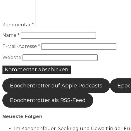
Kommentar
*
Name
*
E-Mail-Adresse
*
Website
Epochentrotter auf Apple Podcasts
Epoch
Epochentrotter als RSS-Feed
Neueste Folgen
Im Kanonenfeuer. Seekrieg und Gewalt in der Fr