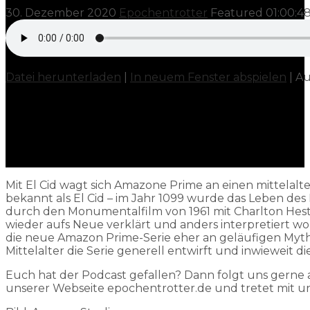
30. Dezember 2020
Epochentrotter
Featured
01:00:4
Datei herunterladen
|
In neuem Fenster abspielen
|
Au
Mit El Cid wagt sich Amazone Prime an einen mittelal
bekannt als El Cid – im Jahr 1099 wurde das Leben de
durch den Monumentalfilm von 1961 mit Charlton Hesto
wieder aufs Neue verklärt und anders interpretiert wor
die neue Amazon Prime-Serie eher an geläufigen Myth
Mittelalter die Serie generell entwirft und inwieweit di
Euch hat der Podcast gefallen? Dann folgt uns gerne
unserer Webseite epochentrotter.de und tretet mit u