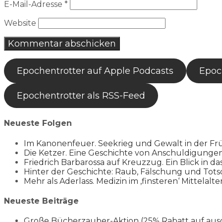
E-Mail-Adresse
*
Website
Epochentrotter auf Apple Podcasts
Epoch
Epochentrotter als RSS-Feed
Neueste Folgen
Im Kanonenfeuer. Seekrieg und Gewalt in der Fr
Die Ketzer. Eine Geschichte von Anschuldigung
Friedrich Barbarossa auf Kreuzzug. Ein Blick in da
Hinter der Geschichte: Raub, Fälschung und Tots
Mehr als Aderlass. Medizin im ‚finsteren‘ Mittelalte
Neueste Beiträge
Große Bücherzauber-Aktion (25% Rabatt auf aus