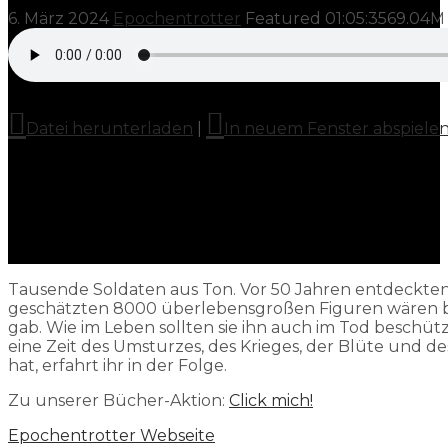
6. März 2024
Epochentrotter
Featured
01:05:35
69.04M
Datei herunterladen
|
In neuem Fenster abspiele
Tausende Soldaten aus Ton. Vor 50 Jahren entdeckten
geschätzten 8000 überlebensgroßen Figuren wären beein
gab. Wie im Leben sollten sie ihn auch im Tod beschü
eine Zeit des Umsturzes, des Krieges, der Blüte und d
hat, erfahrt ihr in der Folge.
Zu unserer Bücher-Aktion:
Click mich!
Epochentrotter Webseite⁠⁠⁠⁠⁠⁠⁠