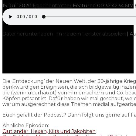
15. Juli 2020
Epochentrotter
Featured
00:32:42
34.61M
Datei herunterladen
|
In neuem Fenster abspielen
|
Au
Die ‚Entdeckung‘ der Neuen Welt, der 30-jährige Krieg,
denkwürdigen Ereignissen, die sich bildgewaltig insze
die (wenn überhaupt) von Filmemachern und Co. beacht
Köpfen präsent ist. Dafür haben wir mal geschaut, we
warum ausgerechnet diese Themen medial aufgearbe
Euch gefällt der Podcast? Dann folgt uns gerne auf 
Ähnliche Episoden:
Outlander. Hexen, Kilts und Jakobiten