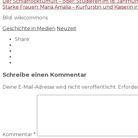
Der Schlafrocktumult – oder: Studieren im 18. Jahrhu
Starke Frauen: Maria Amalia – Kurfürstin und Kaiserin i
Bild: wikicommons
Geschichte in Medien
Neuzeit
Share:
Schreibe einen Kommentar
Deine E-Mail-Adresse wird nicht veröffentlicht.
Erforder
Kommentar
*