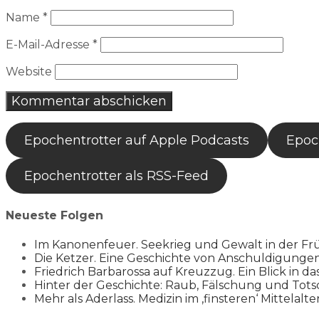
Name
*
E-Mail-Adresse
*
Website
Epochentrotter auf Apple Podcasts
Epoch
Epochentrotter als RSS-Feed
Neueste Folgen
Im Kanonenfeuer. Seekrieg und Gewalt in der Fr
Die Ketzer. Eine Geschichte von Anschuldigung
Friedrich Barbarossa auf Kreuzzug. Ein Blick in da
Hinter der Geschichte: Raub, Fälschung und Tots
Mehr als Aderlass. Medizin im ‚finsteren‘ Mittelalte