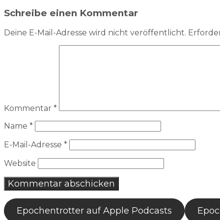
Schreibe einen Kommentar
Deine E-Mail-Adresse wird nicht veröffentlicht.
Erforder
Kommentar
*
Name
*
E-Mail-Adresse
*
Website
Epochentrotter auf Apple Podcasts
Epoch