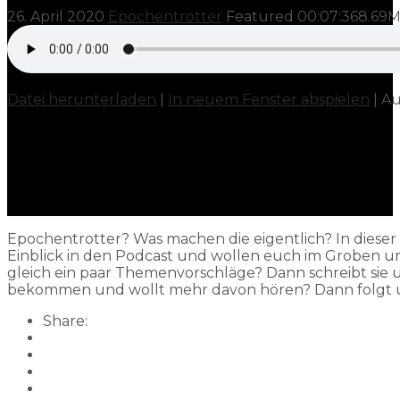
26. April 2020
Epochentrotter
Featured
00:07:36
8.69
Datei herunterladen
|
In neuem Fenster abspielen
|
Au
Epochentrotter? Was machen die eigentlich? In dieser N
Einblick in den Podcast und wollen euch im Groben um
gleich ein paar Themenvorschläge? Dann schreibt sie 
bekommen und wollt mehr davon hören? Dann folgt un
Share: