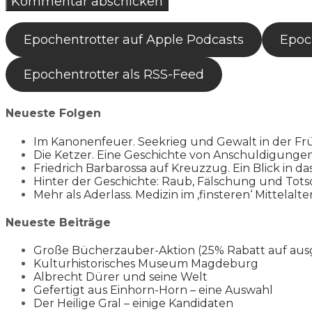
Epochentrotter auf Apple Podcasts
Epoch
Epochentrotter als RSS-Feed
Neueste Folgen
Im Kanonenfeuer. Seekrieg und Gewalt in der Fr
Die Ketzer. Eine Geschichte von Anschuldigung
Friedrich Barbarossa auf Kreuzzug. Ein Blick in da
Hinter der Geschichte: Raub, Fälschung und Tots
Mehr als Aderlass. Medizin im ‚finsteren‘ Mittelalte
Neueste Beiträge
Große Bücherzauber-Aktion (25% Rabatt auf aus
Kulturhistorisches Museum Magdeburg
Albrecht Dürer und seine Welt
Gefertigt aus Einhorn-Horn – eine Auswahl
Der Heilige Gral – einige Kandidaten