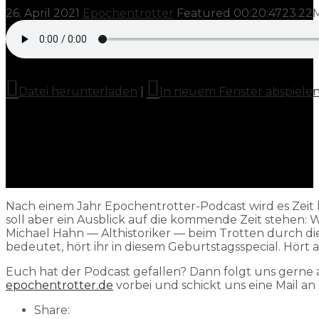
26. April 2021
Epochentrotter
Featured
00:20:47
23.22
Datei herunterladen
|
In neuem Fenster abspiele
Nach einem Jahr Epochentrotter-Podcast wird es Zeit 
soll aber ein Ausblick auf die kommende Zeit stehen
Michael Hahn — Althistoriker — beim Trotten durch d
bedeutet, hört ihr in diesem Geburtstagsspecial. Hört
Euch hat der Podcast gefallen? Dann folgt uns gerne
epochentrotter.de
vorbei und schickt uns eine Mail an
Share: