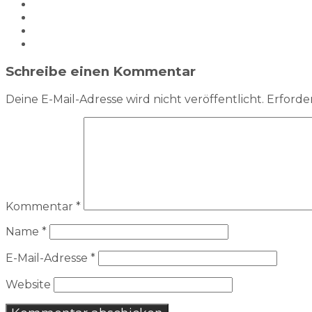
Schreibe einen Kommentar
Deine E-Mail-Adresse wird nicht veröffentlicht.
Erforder
Kommentar
*
Name
*
E-Mail-Adresse
*
Website