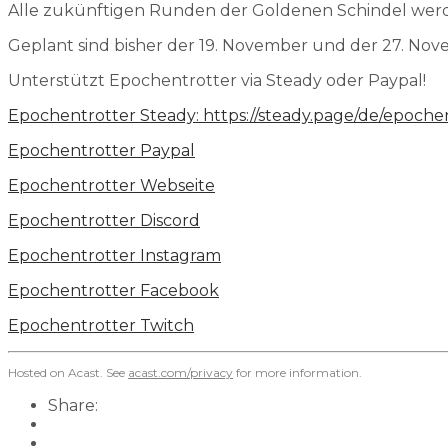
Alle zukünftigen Runden der Goldenen Schindel werde
Geplant sind bisher der 19. November und der 27. Novem
Unterstützt Epochentrotter via Steady oder Paypal!
Epochentrotter Steady:
https://steady.page/de/epoche
Epochentrotter Paypal
⁠⁠⁠⁠⁠Epochentrotter Webseite⁠⁠⁠⁠⁠⁠⁠⁠⁠⁠⁠⁠⁠⁠⁠⁠⁠⁠⁠⁠⁠⁠
⁠Epochentrotter Discord⁠
⁠⁠⁠⁠⁠⁠⁠⁠⁠⁠⁠⁠⁠⁠⁠⁠⁠⁠⁠⁠⁠⁠Epochentrotter Instagram⁠⁠⁠⁠⁠⁠⁠⁠⁠⁠⁠⁠⁠⁠⁠⁠⁠⁠⁠⁠⁠⁠
⁠⁠⁠⁠⁠⁠⁠⁠⁠⁠⁠⁠⁠⁠⁠⁠⁠⁠⁠⁠⁠⁠Epochentrotter Facebook⁠⁠⁠⁠⁠⁠⁠⁠⁠⁠⁠⁠⁠⁠⁠⁠⁠
⁠Epochentrotter Twitch⁠
Hosted on Acast. See
acast.com/privacy
for more information.
Share: