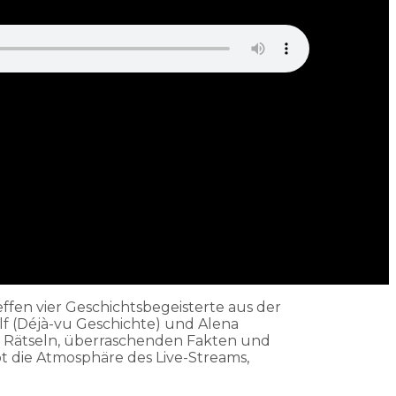
ffen vier Geschichtsbegeisterte aus der
alf (Déjà-vu Geschichte) und Alena
hen Rätseln, überraschenden Fakten und
bt die Atmosphäre des Live-Streams,