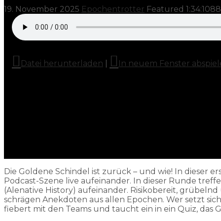
19. November 2025
Epochentrotter
Featured
1:34:10
88
Datei herunterladen
|
In neuem Fenster abspie
Die Goldene Schindel ist zurück – und wie! In dieser 
Podcast-Szene live aufeinander. In dieser Runde treffe
(Alenative History) aufeinander. Risikobereit, grübel
schrägen Anekdoten aus allen Epochen. Wer setzt sich 
fiebert mit den Teams und taucht ein in ein Quiz, das