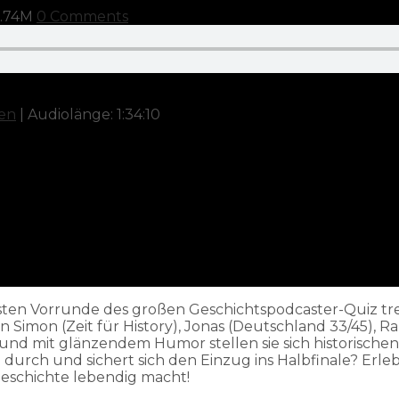
.74M
0 Comments
len
|
Audiolänge: 1:34:10
ersten Vorrunde des großen Geschichtspodcaster-Quiz tre
n Simon (Zeit für History), Jonas (Deutschland 33/45), R
nd und mit glänzendem Humor stellen sie sich historisc
durch und sichert sich den Einzug ins Halbfinale? Erle
 Geschichte lebendig macht!