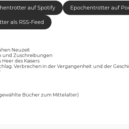
entrotter auf Spotify
Epochentrotter auf Po
ter als RSS-Feed
ühen Neuzeit
en und Zuschreibungen
s Heer des Kaisers
chlag. Verbrechen in der Vergangenheit und der Gesch
r
gewählte Bücher zum Mittelalter)