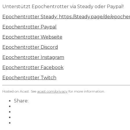
Unterstützt Epochentrotter via Steady oder Paypal!
Epochentrotter Steady:
https://steady.page/de/epoche
Epochentrotter Paypal
⁠⁠⁠⁠⁠Epochentrotter Webseite⁠⁠⁠⁠⁠⁠⁠⁠⁠⁠⁠⁠⁠⁠⁠⁠⁠⁠⁠⁠⁠⁠
⁠Epochentrotter Discord⁠
⁠⁠⁠⁠⁠⁠⁠⁠⁠⁠⁠⁠⁠⁠⁠⁠⁠⁠⁠⁠⁠⁠Epochentrotter Instagram⁠⁠⁠⁠⁠⁠⁠⁠⁠⁠⁠⁠⁠⁠⁠⁠⁠⁠⁠⁠⁠⁠
⁠⁠⁠⁠⁠⁠⁠⁠⁠⁠⁠⁠⁠⁠⁠⁠⁠⁠⁠⁠⁠⁠Epochentrotter Facebook⁠⁠⁠⁠⁠⁠⁠⁠⁠⁠⁠⁠⁠⁠⁠⁠⁠
⁠Epochentrotter Twitch⁠
Hosted on Acast. See
acast.com/privacy
for more information.
Share: