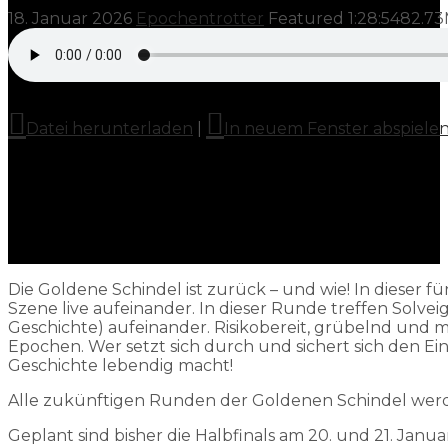
18. Januar 2026
Epochentrotter
Featured
1:28:54
82.7
Datei herunterladen
|
In neuem Fenster abspiele
Die Goldene Schindel ist zurück – und wie! In dieser 
Szene live aufeinander. In dieser Runde treffen Solvei
Geschichte) aufeinander. Risikobereit, grübelnd und 
Epochen. Wer setzt sich durch und sichert sich den Ein
Geschichte lebendig macht!
Alle zukünftigen Runden der Goldenen Schindel werde
Geplant sind bisher die Halbfinals am 20. und 21. Januar