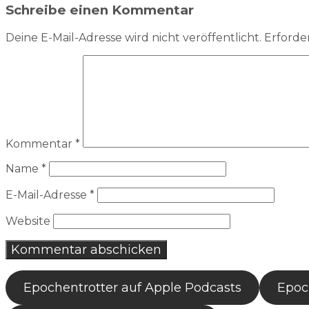
Schreibe einen Kommentar
Deine E-Mail-Adresse wird nicht veröffentlicht.
Erforder
Kommentar
*
Name
*
E-Mail-Adresse
*
Website
Epochentrotter auf Apple Podcasts
Epoch