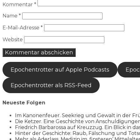
Kommentar
*
Name
*
E-Mail-Adresse
*
Website
Epochentrotter auf Apple Podcasts
Epoch
Epochentrotter als RSS-Feed
Neueste Folgen
Im Kanonenfeuer. Seekrieg und Gewalt in der Fr
Die Ketzer. Eine Geschichte von Anschuldigung
Friedrich Barbarossa auf Kreuzzug. Ein Blick in da
Hinter der Geschichte: Raub, Fälschung und Tots
Mehr als Aderlass. Medizin im ‚finsteren‘ Mittelalte