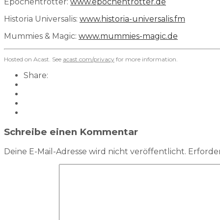
Epochentrotter:
⁠www.epochentrotter.de⁠
Historia Universalis:
⁠www.historia-universalis.fm
Mummies & Magic:
⁠www.mummies-magic.de
Hosted on Acast. See
acast.com/privacy
for more information.
Share:
Schreibe einen Kommentar
Deine E-Mail-Adresse wird nicht veröffentlicht.
Erforder