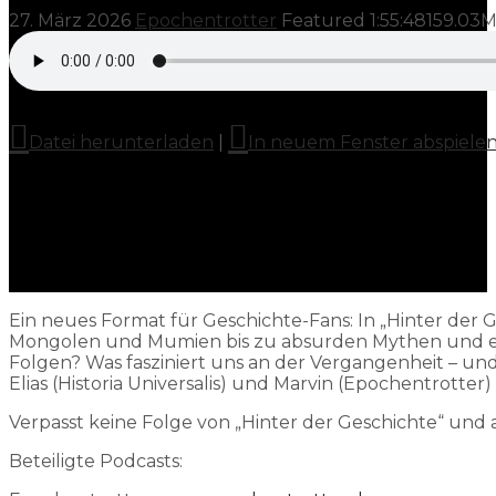
27. März 2026
Epochentrotter
Featured
1:55:48
159.03
Datei herunterladen
|
In neuem Fenster abspiele
Ein neues Format für Geschichte-Fans: In „Hinter der 
Mongolen und Mumien bis zu absurden Mythen und ec
Folgen? Was fasziniert uns an der Vergangenheit – u
Elias (Historia Universalis) und Marvin (Epochentrotte
Verpasst keine Folge von „Hinter der Geschichte“ und 
Beteiligte Podcasts: