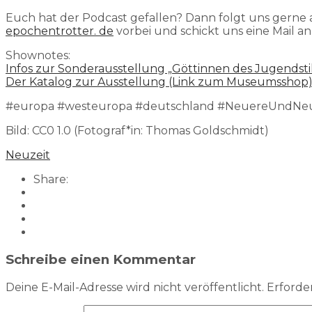
Euch hat der Podcast gefallen? Dann folgt uns gerne
epochentrotter. de
vorbei und schickt uns eine Mail a
Shownotes:
Infos zur Sonderausstellung „Göttinnen des Jugendstil
Der Katalog zur Ausstellung (Link zum Museumsshop
#europa #westeuropa #deutschland #NeuereUndNeuest
Bild: CC0 1.0 (Fotograf*in: Thomas Goldschmidt)
Neuzeit
Share:
Schreibe einen Kommentar
Deine E-Mail-Adresse wird nicht veröffentlicht.
Erforder