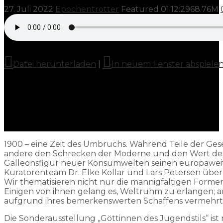
27. Juli 2022
Epochentrotter
Featured
01:12:29
68.76M
Datei herunterladen
|
In neuem Fenster abspiele
1900 – eine Zeit des Umbruchs. Während Teile der Ge
andere den Schrecken der Moderne und den Wert des Tr
Galleonsfigur neuer Konsumwelten seinen europaweiten
Kuratorenteam Dr. Elke Kollar und Lars Petersen über 
Wir thematisieren nicht nur die mannigfaltigen Form
Einigen von ihnen gelang es, Weltruhm zu erlangen; 
aufgrund ihres bemerkenswerten Schaffens vermehrt i
Die Sonderausstellung „Göttinnen des Jugendstils“ i