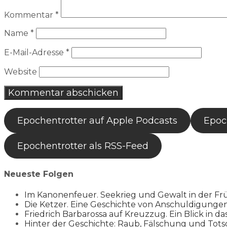
Kommentar
*
Name
*
E-Mail-Adresse
*
Website
Epochentrotter auf Apple Podcasts
Epoch
Epochentrotter als RSS-Feed
Neueste Folgen
Im Kanonenfeuer. Seekrieg und Gewalt in der Fr
Die Ketzer. Eine Geschichte von Anschuldigung
Friedrich Barbarossa auf Kreuzzug. Ein Blick in da
Hinter der Geschichte: Raub, Fälschung und Tots