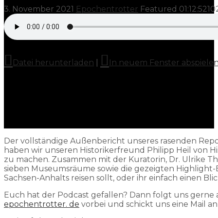
3. November 2021
Epochentrotter
Featured
01:12:52
10
Datei herunterladen
|
In neuem Fenster abspiele
Der vollständige Außenbericht unseres rasenden Repor
haben wir unseren Historikerfreund Philipp Heil von 
zu machen. Zusammen mit der Kuratorin, Dr. Ulrike Th
sieben Museumsräume sowie die gezeigten Highlight-
Sachsen-Anhalts reisen sollt, oder ihr einfach einen Bli
Euch hat der Podcast gefallen? Dann folgt uns gerne
epochentrotter. de
vorbei und schickt uns eine Mail a