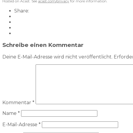
Hosted on Acast. See
acast.com/privacy
for more information.
Share:
Schreibe einen Kommentar
Deine E-Mail-Adresse wird nicht veröffentlicht.
Erforder
Kommentar
*
Name
*
E-Mail-Adresse
*