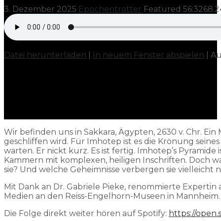
3. Dezember 2025
Epochentrotter
Featured
56:32
68.
Datei herunterladen
|
In neuem Fenster abspielen
|
Au
Wir befinden uns in Sakkara, Ägypten, 2630 v. Chr. Ei
geschliffen wird. Für Imhotep ist es die Krönung sei
warten. Er nickt kurz. Es ist fertig. Imhotep’s Pyramid
Kammern mit komplexen, heiligen Inschriften. Doch 
sie? Und welche Geheimnisse verbergen sie vielleicht 
Mit Dank an Dr. Gabriele Pieke, renommierte Experti
Medien an den Reiss-Engelhorn-Museen in Mannheim.
Die Folge direkt weiter hören auf Spotify:
https://open