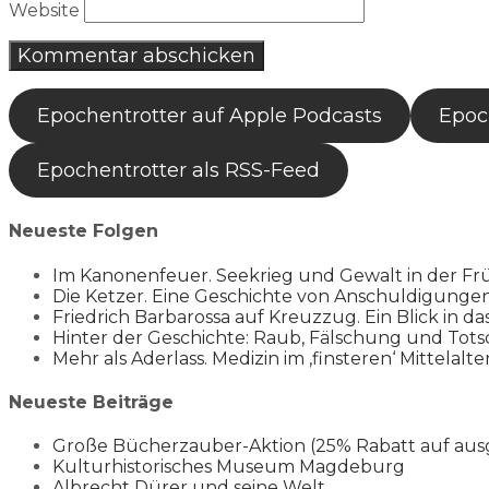
Website
Epochentrotter auf Apple Podcasts
Epoch
Epochentrotter als RSS-Feed
Neueste Folgen
Im Kanonenfeuer. Seekrieg und Gewalt in der Fr
Die Ketzer. Eine Geschichte von Anschuldigung
Friedrich Barbarossa auf Kreuzzug. Ein Blick in da
Hinter der Geschichte: Raub, Fälschung und Tots
Mehr als Aderlass. Medizin im ‚finsteren‘ Mittelalte
Neueste Beiträge
Große Bücherzauber-Aktion (25% Rabatt auf aus
Kulturhistorisches Museum Magdeburg
Albrecht Dürer und seine Welt