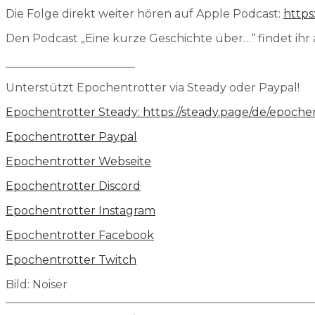
Die Folge direkt weiter hören auf Apple Podcast:
https
Den Podcast „Eine kurze Geschichte über…“ findet ihr
_______________________
Unterstützt Epochentrotter via Steady oder Paypal!
Epochentrotter Steady:
https://steady.page/de/epoche
Epochentrotter Paypal
⁠⁠⁠⁠⁠Epochentrotter Webseite⁠⁠⁠⁠⁠⁠⁠⁠⁠⁠⁠⁠⁠⁠⁠⁠⁠⁠⁠⁠⁠⁠
⁠Epochentrotter Discord⁠
⁠⁠⁠⁠⁠⁠⁠⁠⁠⁠⁠⁠⁠⁠⁠⁠⁠⁠⁠⁠⁠⁠Epochentrotter Instagram⁠⁠⁠⁠⁠⁠⁠⁠⁠⁠⁠⁠⁠⁠⁠⁠⁠⁠⁠⁠⁠⁠
⁠⁠⁠⁠⁠⁠⁠⁠⁠⁠⁠⁠⁠⁠⁠⁠⁠⁠⁠⁠⁠⁠Epochentrotter Facebook⁠⁠⁠⁠⁠⁠⁠⁠⁠⁠⁠⁠⁠⁠⁠⁠⁠
⁠Epochentrotter Twitch⁠
Bild: Noiser