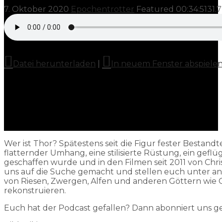
7. Oktober 2020
Epochentrotter
Featured
00:34:51
31.
Datei herunterladen
|
In neuem Fenster abspiele
Wer ist Thor? Spätestens seit die Figur fester Bestandt
flatternder Umhang, eine stilisierte Rüstung, ein gefl
geschaffen wurde und in den Filmen seit 2011 von Chr
uns auf die Suche gemacht und stellen euch unter an
von Riesen, Zwergen, Alfen und anderen Göttern wie Odi
rekonstruieren.
Euch hat der Podcast gefallen? Dann abonniert uns g