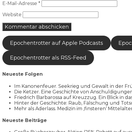
E-Mail-Adresse
*
Website
Epochentrotter auf Apple Podcasts
Epoch
Epochentrotter als RSS-Feed
Neueste Folgen
Im Kanonenfeuer. Seekrieg und Gewalt in der Fr
Die Ketzer. Eine Geschichte von Anschuldigung
Friedrich Barbarossa auf Kreuzzug. Ein Blick in da
Hinter der Geschichte: Raub, Fälschung und Tots
Mehr als Aderlass. Medizin im ‚finsteren‘ Mittelalte
Neueste Beiträge