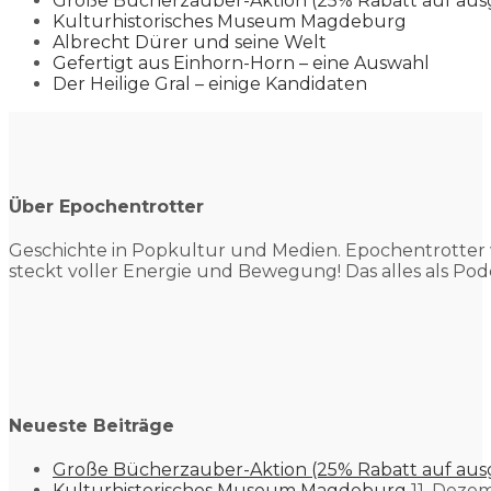
Große Bücherzauber-Aktion (25% Rabatt auf aus
Kulturhistorisches Museum Magdeburg
Albrecht Dürer und seine Welt
Gefertigt aus Einhorn-Horn – eine Auswahl
Der Heilige Gral – einige Kandidaten
Über Epochentrotter
Geschichte in Popkultur und
Medien. Epochentrotter 
steckt voller Energie und Bewegung! Das alles als Pod
Neueste Beiträge
Große Bücherzauber-Aktion (25% Rabatt auf aus
Kulturhistorisches Museum Magdeburg
11. Deze