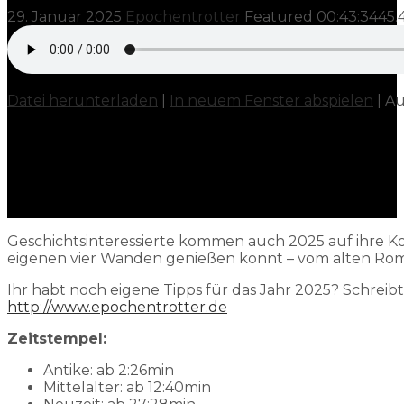
29. Januar 2025
Epochentrotter
Featured
00:43:34
45.
Datei herunterladen
|
In neuem Fenster abspielen
|
Au
Geschichtsinteressierte kommen auch 2025 auf ihre Ko
eigenen vier Wänden genießen könnt – vom alten Rom,
Ihr habt noch eigene Tipps für das Jahr 2025? Schrei
http://www.epochentrotter.de
Zeitstempel:
Antike: ab 2:26min
Mittelalter: ab 12:40min