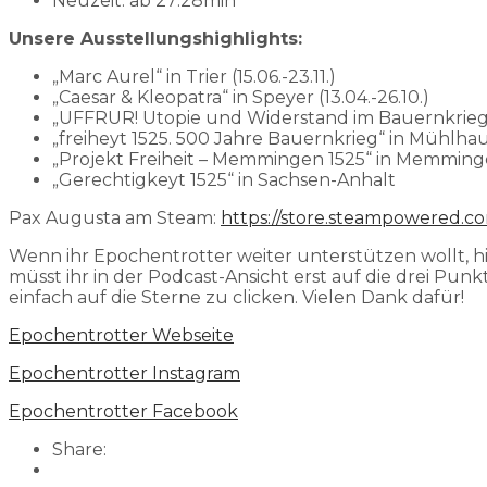
Neuzeit: ab 27:28min
Unsere Ausstellungshighlights:
„Marc Aurel“ in Trier (15.06.-23.11.)
„Caesar & Kleopatra“ in Speyer (13.04.-26.10.)
„UFFRUR! Utopie und Widerstand im Bauernkrieg 15
„freiheyt 1525. 500 Jahre Bauernkrieg“ in Mühlhaus
„Projekt Freiheit – Memmingen 1525“ in Memmingen 
„Gerechtigkeyt 1525“ in Sachsen-Anhalt
Pax Augusta am Steam:
https://store.steampowered.
Wenn ihr Epochentrotter weiter unterstützen wollt, hil
müsst ihr in der Podcast-Ansicht erst auf die drei P
einfach auf die Sterne zu clicken. Vielen Dank dafür!
⁠Epochentrotter Webseite⁠⁠⁠⁠⁠⁠⁠⁠⁠⁠⁠⁠⁠⁠⁠⁠⁠⁠
⁠⁠⁠⁠⁠⁠⁠⁠⁠⁠⁠⁠⁠⁠⁠⁠⁠⁠Epochentrotter Instagram⁠⁠⁠⁠⁠⁠⁠⁠⁠⁠⁠⁠⁠⁠⁠⁠⁠⁠
⁠⁠⁠⁠⁠⁠⁠⁠⁠⁠⁠⁠⁠⁠⁠⁠⁠⁠Epochentrotter Facebook⁠⁠⁠⁠⁠⁠⁠⁠⁠⁠⁠⁠⁠⁠
Share: