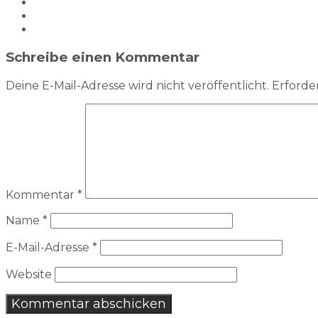
Schreibe einen Kommentar
Deine E-Mail-Adresse wird nicht veröffentlicht.
Erforder
Kommentar
*
Name
*
E-Mail-Adresse
*
Website