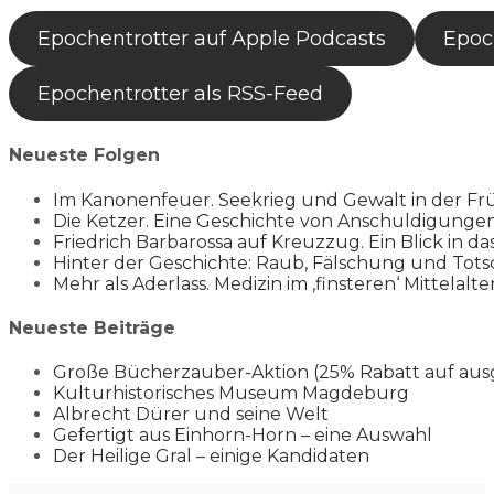
Epochentrotter auf Apple Podcasts
Epoch
Epochentrotter als RSS-Feed
Neueste Folgen
Im Kanonenfeuer. Seekrieg und Gewalt in der Fr
Die Ketzer. Eine Geschichte von Anschuldigung
Friedrich Barbarossa auf Kreuzzug. Ein Blick in da
Hinter der Geschichte: Raub, Fälschung und Tots
Mehr als Aderlass. Medizin im ‚finsteren‘ Mittelalte
Neueste Beiträge
Große Bücherzauber-Aktion (25% Rabatt auf aus
Kulturhistorisches Museum Magdeburg
Albrecht Dürer und seine Welt
Gefertigt aus Einhorn-Horn – eine Auswahl
Der Heilige Gral – einige Kandidaten