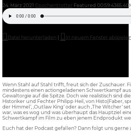
24. März 2021
Epochentrotter
Featured
00:59:43
65.40
Datei herunterladen
|
In neuem Fenster abspiele
Wenn Stahl auf Stahl trifft, freut sich der Zuschaue
mindestens einen actiongeladenen Schwertkampf aus. Ei
Gewaltorgie auf die Spitze. Doch wie realistisch sin
Historiker und Fechter Philipp Heil, von Histo|Faber,
der Himmel‘, ‚Outlaw King‘ oder auch ‚The Witcher‘ set
war, was es wog und was überhaupt das Hauptziel ein
Schwertkampf im Film zu eben jenem Endprodukt werde
Euch hat der Podcast gefallen? Dann folgt uns gerne