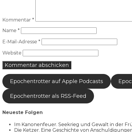
Kommentar
*
Name
*
E-Mail-Adresse
*
Website
Epochentrotter auf Apple Podcasts
Epoch
Epochentrotter als RSS-Feed
Neueste Folgen
Im Kanonenfeuer. Seekrieg und Gewalt in der Fr
Die Ketzer. Eine Geschichte von Anschuldigung