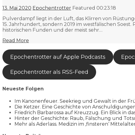
13. Mai 2020
Epochentrotter
Featured
00:23:18
Pulverdampf liegt in der Luft, das Klirren von Rüstu
15. Jahrhundert, sondern 2019 im westfälischen Soest. 
historischen Funden und der meist sehr…
Read More
Epochentrotter auf Apple Podcasts
Epoch
Epochentrotter als RSS-Feed
Neueste Folgen
Im Kanonenfeuer. Seekrieg und Gewalt in der Fr
Die Ketzer. Eine Geschichte von Anschuldigung
Friedrich Barbarossa auf Kreuzzug. Ein Blick in da
Hinter der Geschichte: Raub, Fälschung und Tots
Mehr als Aderlass. Medizin im ‚finsteren‘ Mittelalte