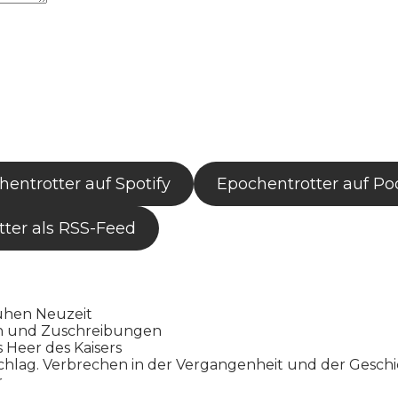
entrotter auf Spotify
Epochentrotter auf Po
ter als RSS-Feed
ühen Neuzeit
en und Zuschreibungen
s Heer des Kaisers
chlag. Verbrechen in der Vergangenheit und der Gesch
r