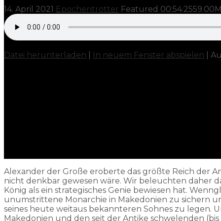
14. April 2021
Epochentrotter
Featured
00:54:25
59.00
Datei herunterladen
|
In neuem Fenster abspielen
|
Au
Alexander der Große eroberte das größte Reich der An
nicht denkbar gewesen wäre. Wir beleuchten daher das 
König als ein strategisches Genie bewiesen hat. Wenngl
unumstrittene Monarchie in Makedonien zu sichern un
seines heute weitaus bekannteren Sohnes zu legen. Um
Makedonien und den seit der Antike schwelenden (bis i