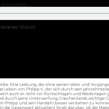
M
0 Comments
diolänge: 00:54:25
tike. Eine Leistung, die ohne seinen Vater und Vorgän
Leben von Philipp II., der sich durch sein jahrzehntela
eich auch er nicht vor Rückschlägen und Niederlagen gefe
d durch seine Unterwerfung Griechenlands wichtige Gr
 Philipp und sein Handeln besser verstehen zu können,
n die Gegenwart aktuellen) Streit darüber, ob die Make