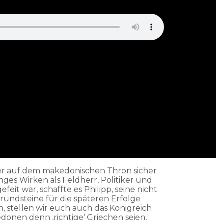
ger auf dem makedonischen Thron sicher
nges Wirken als Feldherr, Politiker und
it war, schaffte es Philipp, seine nicht
undsteine für die späteren Erfolge
 stellen wir euch auch das Königreich
donen denn ‚richtige‘ Griechen seien,