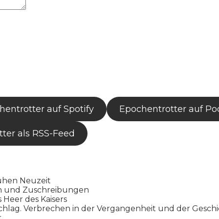
entrotter auf Spotify
Epochentrotter auf Po
ter als RSS-Feed
ühen Neuzeit
en und Zuschreibungen
s Heer des Kaisers
chlag. Verbrechen in der Vergangenheit und der Gesch
r