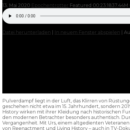
13. Mai 2020
Epochentrotter
Featured
00:23:18
37.44M
Datei herunterladen
|
In neuem Fenster abspielen
|
Au
Pulverdampf liegt in der Luft, das Klirren von Rüstu
geschehen nicht etwa im 15. Jahrhundert, sondern 2019 
History wirken mit ihrer Kleidung nach historischen
den modernen Betrachter besonders authentisch. Durc
Vergangenheit. Mit Urs, einem altgedienten Veterane
von Reenactment und Living History – auch in TV-Dok