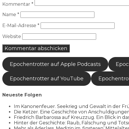
Kommentar
*
Name
*
E-Mail-Adresse
*
Website
Epochentrotter auf Apple Podcasts
Epoch
Epochentrotter auf YouTube
Epochentrot
Neueste Folgen
Im Kanonenfeuer. Seekrieg und Gewalt in der Fr
Die Ketzer. Eine Geschichte von Anschuldigung
Friedrich Barbarossa auf Kreuzzug. Ein Blick in da
Hinter der Geschichte: Raub, Fälschung und Tots
Mehr als Aderlass. Medizin im ‚finsteren‘ Mittelalte