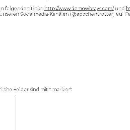
n folgenden Links:
http://www.demowbrays.com/
und
h
 unseren Socialmedia-Kanälen (@epochentrotter) auf F
liche Felder sind mit
*
markiert