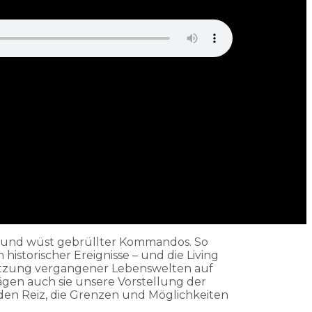
ge und wüst gebrüllter Kommandos. So
istorischer Ereignisse – und die Living
msetzung vergangener Lebenswelten auf
gen auch sie unsere Vorstellung der
den Reiz, die Grenzen und Möglichkeiten