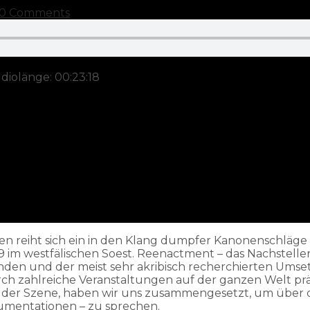
0 Comments
diolänge: 00:23:18
ngen reiht sich ein in den Klang dumpfer Kanonenschlä
im westfälischen Soest. Reenactment – das Nachstellen h
 Funden und der meist sehr akribisch recherchierten U
h zahlreiche Veranstaltungen auf der ganzen Welt prä
n der Szene, haben wir uns zusammengesetzt, um über 
umentationen – zu sprechen.