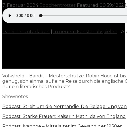
7. Februar 2024
Epochentrotter
Featured
00:59:42
62.
Datei herunterladen
|
In neuem Fenster abspielen
|
Au
Volksheld – Bandit – Meisterschütze. Robin Hood ist b
genug, sich einmal auf eine Reise durch die englisch
nur ein literarisches Produkt?
Shownotes:
Podcast: Streit um die Normandie. Die Belagerung von 
Podcast: Starke Frauen: Kaiserin Mathilda von England
Podcast: Ivanhoe – Mittelalter im Gewand der 1950er