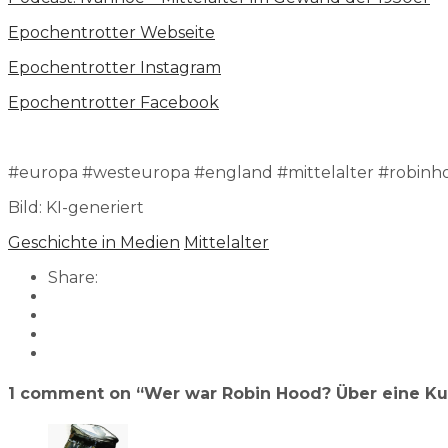
⁠⁠⁠⁠⁠⁠⁠Epochentrotter Webseite⁠⁠⁠⁠⁠⁠⁠
⁠⁠⁠⁠⁠⁠⁠Epochentrotter Instagram⁠⁠⁠⁠⁠⁠⁠
⁠⁠⁠⁠⁠⁠⁠Epochentrotter Facebook⁠⁠⁠⁠⁠⁠
#europa #westeuropa #england #mittelalter #robinh
Bild: KI-generiert
Geschichte in Medien
Mittelalter
Share:
1 comment on “
Wer war Robin Hood? Über eine Kul