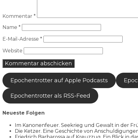
Kommentar
*
Name
*
E-Mail-Adresse
*
Website
Epochentrotter auf Apple Podcasts
Epoch
Epochentrotter als RSS-Feed
Neueste Folgen
Im Kanonenfeuer. Seekrieg und Gewalt in der Fr
Die Ketzer. Eine Geschichte von Anschuldigung
Friedrich Barbarossa auf Kreuzzug. Ein Blick in da