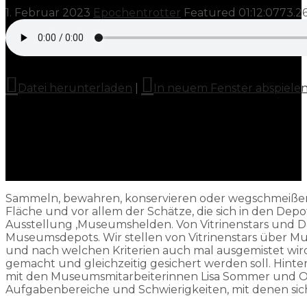
1. Februar 2023
Epochentrotter
Featured
01:12:07
73.2
Datei herunterladen
|
In neuem Fenster abspiele
Sammeln, bewahren, konservieren oder wegschmeißen? W
Fläche und vor allem der Schätze, die sich in den Dep
Ausstellung ‚Museumshelden. Von Vitrinenstars und De
Museumsdepots. Wir stellen von Vitrinenstars über M
und nach welchen Kriterien auch mal ausgemistet wi
gemacht und gleichzeitig gesichert werden soll. Hinte
mit den Museumsmitarbeiterinnen Lisa Sommer und O
Aufgabenbereiche und Schwierigkeiten, mit denen sic