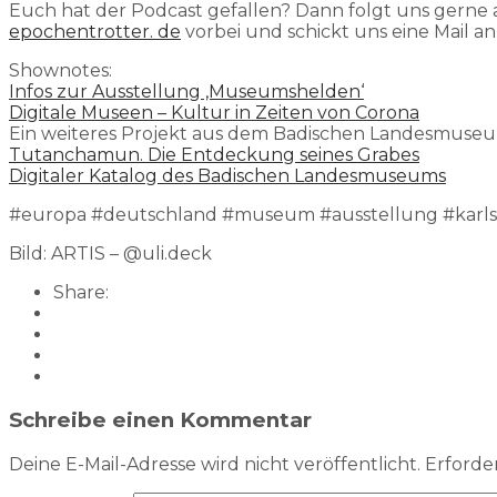
Euch hat der Podcast gefallen? Dann folgt uns gerne
epochentrotter. de
vorbei und schickt uns eine Mail a
Shownotes:
Infos zur Ausstellung ‚Museumshelden‘
Digitale Museen – Kultur in Zeiten von Corona
Ein weiteres Projekt aus dem Badischen Landesmuse
Tutanchamun. Die Entdeckung seines Grabes
Digitaler Katalog des Badischen Landesmuseums
#europa #deutschland #museum #ausstellung #karls
Bild: ARTIS – @uli.deck
Share:
Schreibe einen Kommentar
Deine E-Mail-Adresse wird nicht veröffentlicht.
Erforder