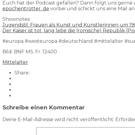
Euch hat der Podcast gefallen? Dann folgt uns gerne
epochentrotter. de
vorbei und schickt uns eine Mail a
Shownotes:
Jugendstil. Frauen als Kunst und Künstlerinnen um 1
Der Kaiser ist tot, lang lebe die (römische) Republik [P
#europa #westeuropa #deutschland #mittelalter #sued
Bild: BNF MS. Fr. 12400
Mittelalter
Share:
Schreibe einen Kommentar
Deine E-Mail-Adresse wird nicht veröffentlicht.
Erforder