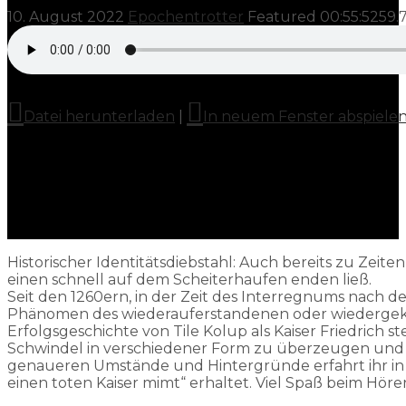
10. August 2022
Epochentrotter
Featured
00:55:52
59.
Datei herunterladen
|
In neuem Fenster abspiele
Historischer Identitätsdiebstahl: Auch bereits zu Zeite
einen schnell auf dem Scheiterhaufen enden ließ.
Seit den 1260ern, in der Zeit des Interregnums nach de
Phänomen des wiederauferstandenen oder wiedergekehr
Erfolgsgeschichte von Tile Kolup als Kaiser Friedrich
Schwindel in verschiedener Form zu überzeugen und 
genaueren Umstände und Hintergründe erfahrt ihr in
einen toten Kaiser mimt“ erhaltet. Viel Spaß beim Höre