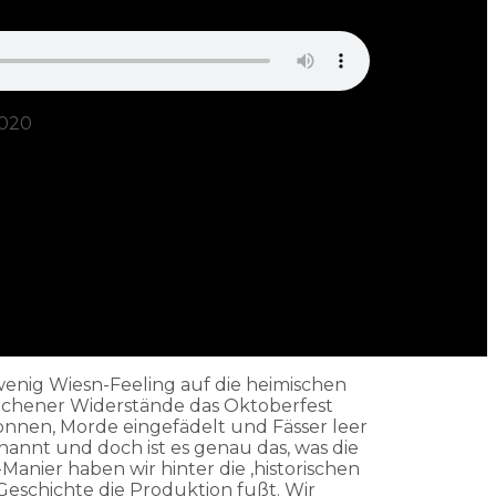
020
 wenig Wiesn-Feeling auf die heimischen
nchener Widerstände das Oktoberfest
ponnen, Morde eingefädelt und Fässer leer
nnt und doch ist es genau das, was die
anier haben wir hinter die ‚historischen
Geschichte die Produktion fußt. Wir