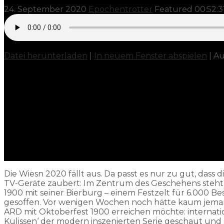
24. September 2020
Epochentrotter
Featured
00:52:3
Datei herunterladen
|
In neuem Fenster abspielen
|
Au
Die Wiesn 2020 fällt aus. Da passt es nur zu gut, dass
TV-Geräte zaubert: Im Zentrum des Geschehens steht
1900 mit seiner Bierburg – einem Festzelt für 6.000 B
gesoffen. Vor wenigen Wochen noch hätte kaum jeman
ARD mit Oktoberfest 1900 erreichen möchte: internatio
Kulissen‘ der modern inszenierten Serie geschaut und 