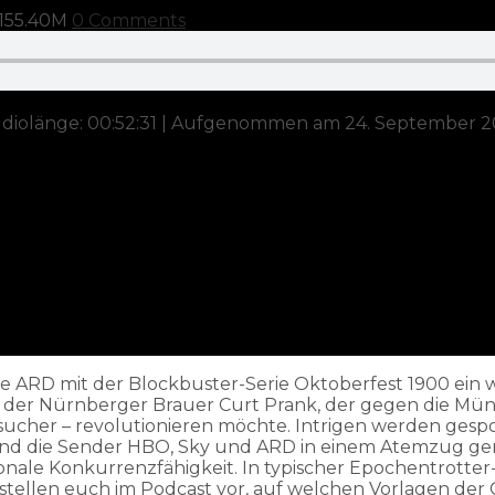
1
55.40M
0 Comments
diolänge: 00:52:31
|
Aufgenommen am 24. September 2
 die ARD mit der Blockbuster-Serie Oktoberfest 1900 ein
 der Nürnberger Brauer Curt Prank, der gegen die Mü
esucher – revolutionieren möchte. Intrigen werden ges
d die Sender HBO, Sky und ARD in einem Atemzug gena
nale Konkurrenzfähigkeit. In typischer Epochentrotter-M
stellen euch im Podcast vor, auf welchen Vorlagen der 