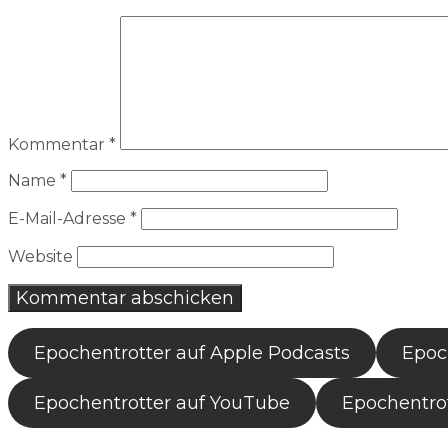
Kommentar
*
Name
*
E-Mail-Adresse
*
Website
Epochentrotter auf Apple Podcasts
Epoch
Epochentrotter auf YouTube
Epochentrot