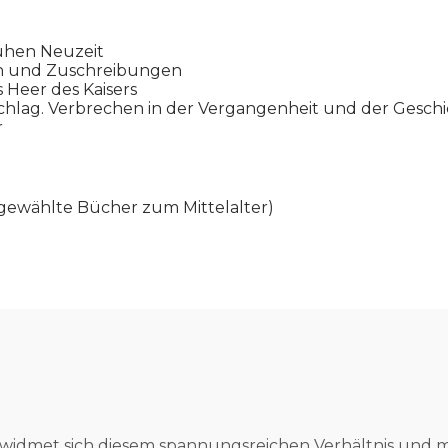
ühen Neuzeit
en und Zuschreibungen
s Heer des Kaisers
chlag. Verbrechen in der Vergangenheit und der Gesch
r
gewählte Bücher zum Mittelalter)
widmet sich diesem spannungsreichen Verhältnis und m