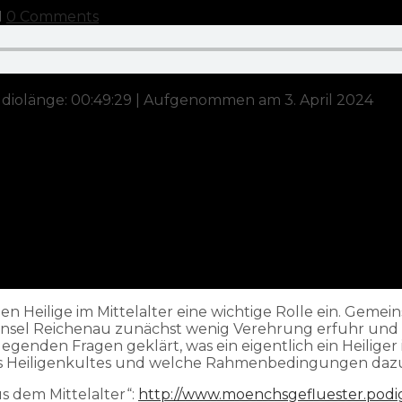
M
0 Comments
diolänge: 00:49:29
|
Aufgenommen am 3. April 2024
Heilige im Mittelalter eine wichtige Rolle ein. Gemei
terinsel Reichenau zunächst wenig Verehrung erfuhr und
enden Fragen geklärt, was ein eigentlich ein Heiliger i
es Heiligenkultes und welche Rahmenbedingungen daz
s dem Mittelalter“:
http://www.moenchsgefluester.podig