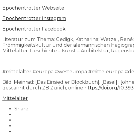
⁠Epochentrotter Webseite⁠⁠⁠⁠⁠⁠⁠⁠
⁠⁠⁠⁠⁠⁠⁠⁠Epochentrotter Instagram⁠⁠⁠⁠⁠⁠⁠⁠
⁠⁠⁠⁠⁠⁠⁠⁠Epochentrotter Facebook⁠⁠⁠⁠⁠⁠⁠
Literatur zum Thema: Gedigk, Katharina; Wetzel, René
Frömmigkeitskultur und der alemannischen Hagiographie
Mittelalter. Geschichte – Kunst – Architektur, Regensbu
#mittelalter #europa #westeuropa #mitteleuropa #deu
Bild: Meinrad: [Das Einsiedler Blockbuch]. [Basel] : [ohn
gescannt durch ZB Zürich, online
https://doi.org/10.39
Mittelalter
Share: