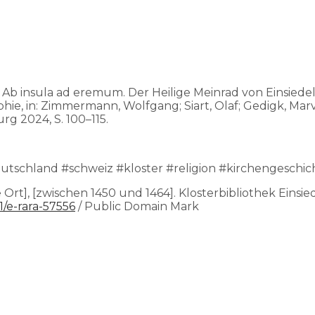
: Ab insula ad eremum. Der Heilige Meinrad von Einsied
, in: Zimmermann, Wolfgang; Siart, Olaf; Gedigk, Marvin
rg 2024, S. 100–115.
tschland #schweiz #kloster #religion #kirchengeschic
e Ort], [zwischen 1450 und 1464]. Klosterbibliothek Einsied
31/e-rara-57556
/ Public Domain Mark