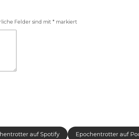
liche Felder sind mit
*
markiert
entrotter auf Spotify
Epochentrotter auf Po