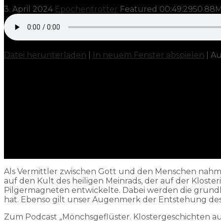
3. April 2024
Epochentrotter
Featured
00:49:29
50.88
Datei herunterladen
|
In neuem Fenster abspielen
|
Au
Als Vermittler zwischen Gott und den Menschen nahmen 
auf den Kult des heiligen Meinrads, der auf der Klos
Pilgermagneten entwickelte. Dabei werden die grundleg
hat. Ebenso gilt unser Augenmerk der Entstehung d
Zum Podcast „Mönchsgeflüster. Klostergeschichten au