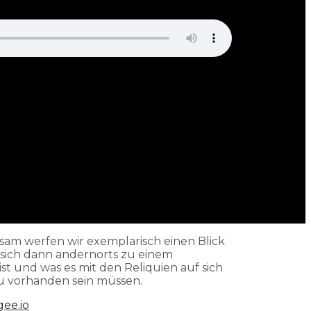
nsam werfen wir exemplarisch einen Blick
 sich dann andernorts zu einem
st und was es mit den Reliquien auf sich
u vorhanden sein müssen.
ee.io