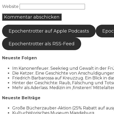
Website
Epochentrotter auf Apple Podcasts
Epoch
Epochentrotter als RSS-Feed
Neueste Folgen
Im Kanonenfeuer. Seekrieg und Gewalt in der Fr
Die Ketzer. Eine Geschichte von Anschuldigung
Friedrich Barbarossa auf Kreuzzug. Ein Blick in da
Hinter der Geschichte: Raub, Fälschung und Tots
Mehr als Aderlass. Medizin im ‚finsteren‘ Mittelalte
Neueste Beiträge
Große Bücherzauber-Aktion (25% Rabatt auf aus
Kulturhistorisches Museum Magdeburg