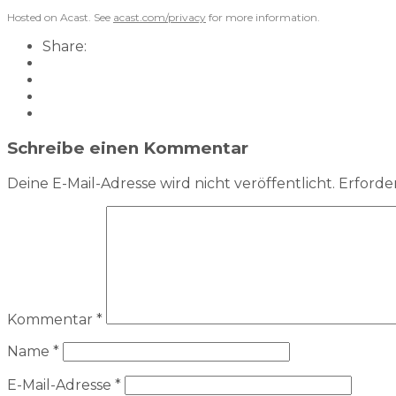
Hosted on Acast. See
acast.com/privacy
for more information.
Share:
Schreibe einen Kommentar
Deine E-Mail-Adresse wird nicht veröffentlicht.
Erforder
Kommentar
*
Name
*
E-Mail-Adresse
*