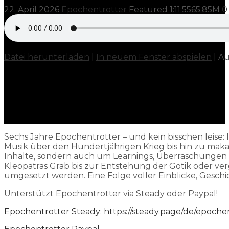
22. April 2026
Epochentrotter
Featured
1:11:55
65.85M
0
Datei herunterladen
|
In neuem Fenster abspielen
|
Au
Sechs Jahre Epochentrotter – und kein bisschen leise:
Musik über den Hundertjährigen Krieg bis hin zu maka
Inhalte, sondern auch um Learnings, Überraschungen u
Kleopatras Grab bis zur Entstehung der Gotik oder ve
umgesetzt werden. Eine Folge voller Einblicke, Gesch
Unterstützt Epochentrotter via Steady oder Paypal!
Epochentrotter Steady:
https://steady.page/de/epoche