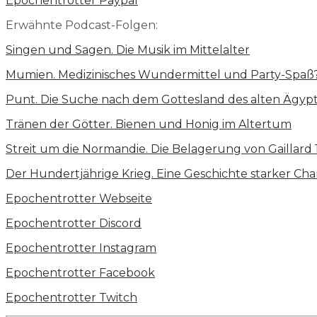
Epochentrotter Paypal
Erwähnte Podcast-Folgen:
Singen und Sagen. Die Musik im Mittelalter
Mumien. Medizinisches Wundermittel und Party-Spaß
Punt. Die Suche nach dem Gottesland des alten Ägyp
Tränen der Götter. Bienen und Honig im Altertum
Streit um die Normandie. Die Belagerung von Gaillard 
Der Hundertjährige Krieg. Eine Geschichte starker Cha
⁠⁠⁠⁠⁠Epochentrotter Webseite⁠⁠⁠⁠⁠⁠⁠⁠⁠⁠⁠⁠⁠⁠⁠⁠⁠⁠⁠⁠⁠⁠
⁠Epochentrotter Discord⁠
⁠⁠⁠⁠⁠⁠⁠⁠⁠⁠⁠⁠⁠⁠⁠⁠⁠⁠⁠⁠⁠⁠Epochentrotter Instagram⁠⁠⁠⁠⁠⁠⁠⁠⁠⁠⁠⁠⁠⁠⁠⁠⁠⁠⁠⁠⁠⁠
⁠⁠⁠⁠⁠⁠⁠⁠⁠⁠⁠⁠⁠⁠⁠⁠⁠⁠⁠⁠⁠⁠Epochentrotter Facebook⁠⁠⁠⁠⁠⁠⁠⁠⁠⁠⁠⁠⁠⁠⁠⁠⁠
⁠Epochentrotter Twitch⁠