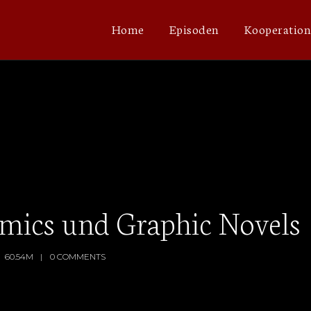
Home
Episoden
Kooperatio
Comics und Graphic Novels
60.54M
0 COMMENTS