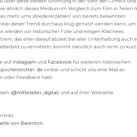
tal über diese beiden Strömung in der Welt der Comics und
ie ähnlich dieses Medium im Vergleich zum Film in Teilen m
n es mehr ums ‚Wiedererzählen‘ von bereits bekannten
wobei dieser Trend durchaus klug genutzt werden kann, um
n werden vor historischer Folie und einigen Klischees
em, das eher darauf abzielt bei aller Unterhaltung auch e
lalterbild zu vermitteln, kommt natürlich auch nicht zu kurz.
ne auf
Instagram
und
Facebook
für weiteren historischen
epochentrotter. de
vorbei und schickt uns eine Mail an
n oder Feedback habt.
gram (
@mittelalter_digital
) und auf ihrer Webseite
linkt:
uelle von Barenton