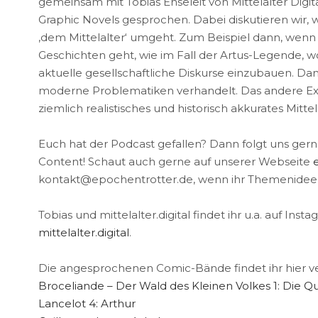
gemeinsam mit Tobias Enseleit von Mittelalter Digi
Graphic Novels gesprochen. Dabei diskutieren wir, w
‚dem Mittelalter‘ umgeht. Zum Beispiel dann, wen
Geschichten geht, wie im Fall der Artus-Legende, 
aktuelle gesellschaftliche Diskurse einzubauen. Dan
moderne Problematiken verhandelt. Das andere Extr
ziemlich realistisches und historisch akkurates Mitte
Euch hat der Podcast gefallen? Dann folgt uns ger
Content! Schaut auch gerne auf unserer Webseite
kontakt@epochentrotter.de
, wenn ihr Themenidee
Tobias und mittelalter.digital findet ihr u.a. auf Insta
mittelalter.digital
.
Die angesprochenen Comic-Bände findet ihr hier ver
Broceliande – Der Wald des Kleinen Volkes 1: Die Q
Lancelot 4: Arthur