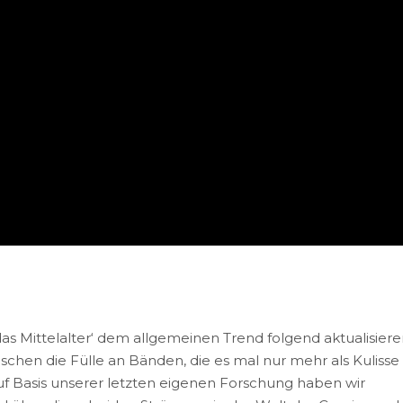
das Mittelalter‘ dem allgemeinen Trend folgend aktualisiere
chen die Fülle an Bänden, die es mal nur mehr als Kulisse
Auf Basis unserer letzten eigenen Forschung haben wir