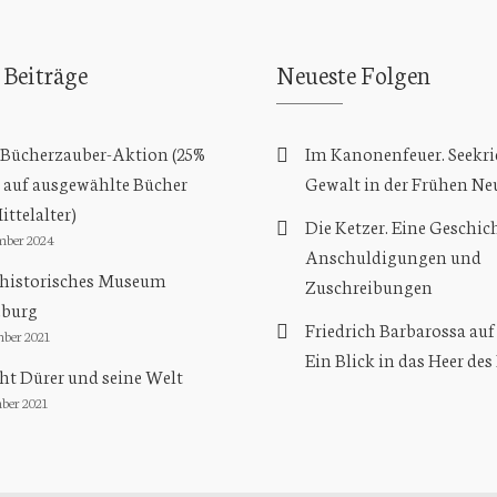
 Beiträge
Neueste Folgen
Bücherzauber-Aktion (25%
Im Kanonenfeuer. Seekri
 auf ausgewählte Bücher
Gewalt in der Frühen Ne
ttelalter)
Die Ketzer. Eine Geschic
mber 2024
Anschuldigungen und
rhistorisches Museum
Zuschreibungen
burg
Friedrich Barbarossa auf
mber 2021
Ein Blick in das Heer des
ht Dürer und seine Welt
ber 2021