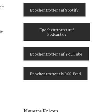
it
Epochentrotter auf Spotify
Epochentrotter auf
in
Podcast.de
Epochentrotter auf YouTube
Epochentrotter als RSS-Feed
Neueste Folgen