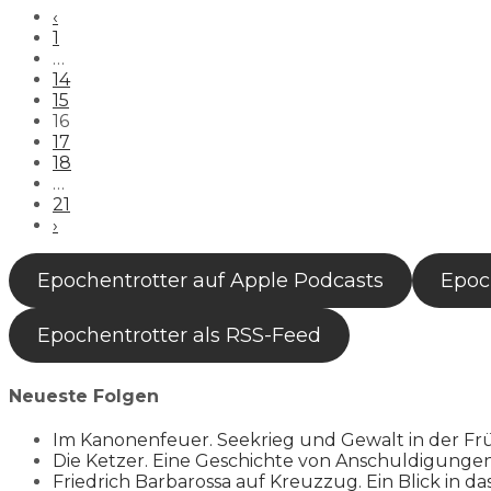
‹
1
…
14
15
16
17
18
…
21
›
Epochentrotter auf Apple Podcasts
Epoch
Epochentrotter als RSS-Feed
Neueste Folgen
Im Kanonenfeuer. Seekrieg und Gewalt in der Fr
Die Ketzer. Eine Geschichte von Anschuldigung
Friedrich Barbarossa auf Kreuzzug. Ein Blick in da